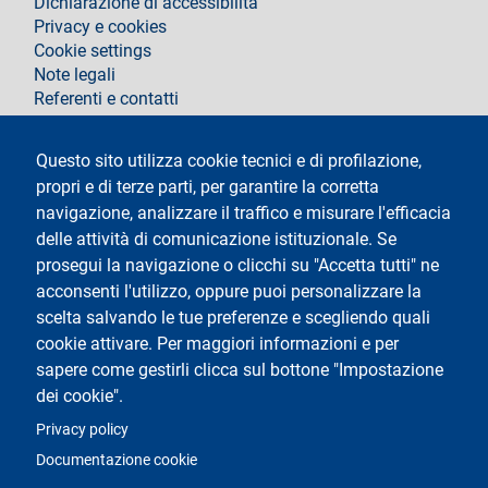
Dichiarazione di accessibilità
Privacy e cookies
Cookie settings
Note legali
Referenti e contatti
Segui La Statale su
Questo sito utilizza cookie tecnici e di profilazione,
propri e di terze parti, per garantire la corretta
navigazione, analizzare il traffico e misurare l'efficacia
delle attività di comunicazione istituzionale. Se
prosegui la navigazione o clicchi su "Accetta tutti" ne
acconsenti l'utilizzo, oppure puoi personalizzare la
Testo
Università degli studi di Milano
scelta salvando le tue preferenze e scegliendo quali
Via Festa del Perdono 7 - 20122 Milano
cookie attivare. Per maggiori informazioni e per
Tel.
+39 02 5032 5032
Posta elettronica certificata
sapere come gestirli clicca sul bottone "Impostazione
dei cookie".
Logo
Privacy policy
Documentazione cookie