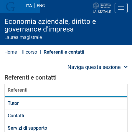
S
ITA
ENG
a
Toggl
l
t
Economia aziendale, diritto e
a
a
governance d'impresa
l
Laurea magistrale
c
o
n
Home
Il corso
Referenti e contatti
t
e
n
Naviga questa sezione
u
t
Referenti e contatti
o
p
r
Referenti
i
n
c
Tutor
i
p
Contatti
a
l
e
Servizi di supporto